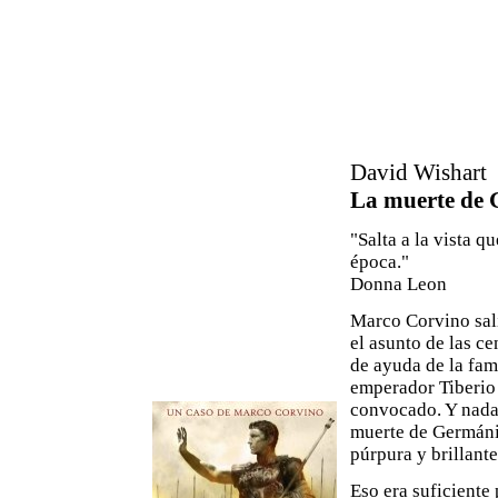
David Wishart
La muerte de 
"Salta a la vista q
época."
Donna Leon
Marco Corvino sali
el asunto de las c
de ayuda de la fami
emperador Tiberio 
convocado. Y nada
muerte de Germánic
púrpura y brillant
Eso era suficiente