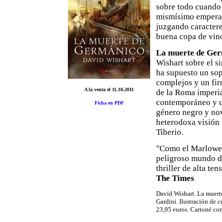
sobre todo cuando l
mismísimo emperad
juzgando caractere
buena copa de vino
La muerte de Ge
Wishart sobre el s
ha supuesto un sop
complejos y un fir
A la venta el 11.10.2011
de la Roma imperia
contemporáneo y u
Ficha en PDF
género negro y nov
heterodoxa visión 
Tiberio.
"Como el Marlowe 
peligroso mundo de
thriller de alta te
The Times
David Wishart. La muert
Gardini. Ilustración de 
23,95 euros. Cartoné co